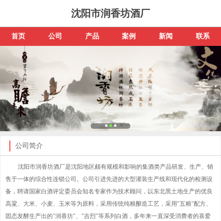
沈阳市润香坊酒厂
首页
公司
产品
案例
新闻
联系
公司简介
沈阳市润香坊酒厂是沈阳地区颇有规模和影响的集酒类产品研发、生产、销
售于一体的综合性连锁公司。公司引进先进的大型灌装生产线和现代化的检测设
备，聘请国家白酒评定委员会知名专家作为技术顾问，以东北黑土地生产的优良
高粱、大米、小麦、玉米等为原料，采用传统纯粮酿造工艺，采用"五粮"配方、
固态发酵生产出的"润香坊"、"吉烈"等系列白酒，多年来一直深受消费者的喜爱