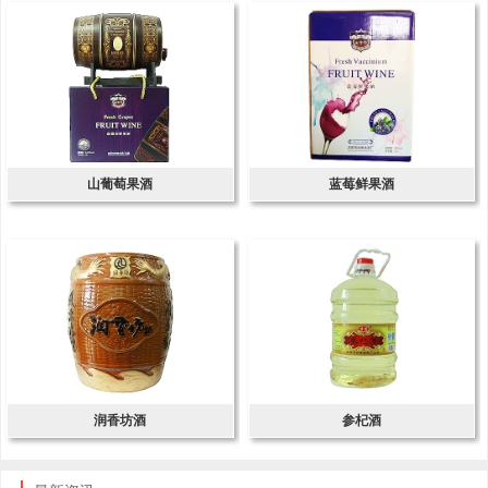
山葡萄果酒
蓝莓鲜果酒
润香坊酒
参杞酒