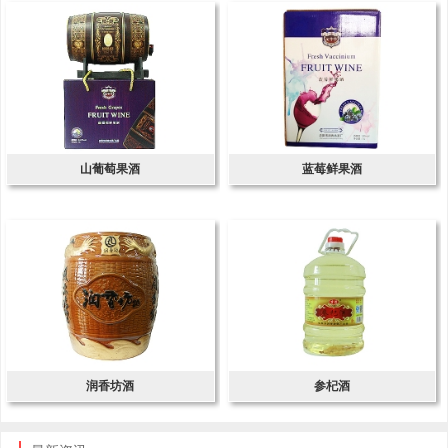
山葡萄果酒
蓝莓鲜果酒
润香坊酒
参杞酒