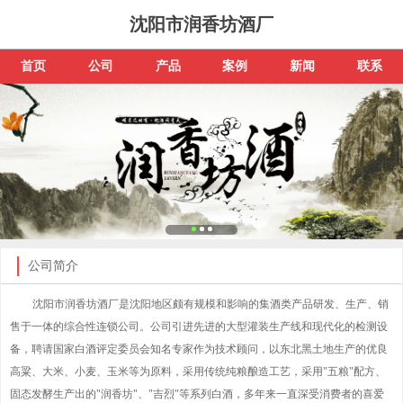
沈阳市润香坊酒厂
首页
公司
产品
案例
新闻
联系
公司简介
沈阳市润香坊酒厂是沈阳地区颇有规模和影响的集酒类产品研发、生产、销
售于一体的综合性连锁公司。公司引进先进的大型灌装生产线和现代化的检测设
备，聘请国家白酒评定委员会知名专家作为技术顾问，以东北黑土地生产的优良
高粱、大米、小麦、玉米等为原料，采用传统纯粮酿造工艺，采用"五粮"配方、
固态发酵生产出的"润香坊"、"吉烈"等系列白酒，多年来一直深受消费者的喜爱