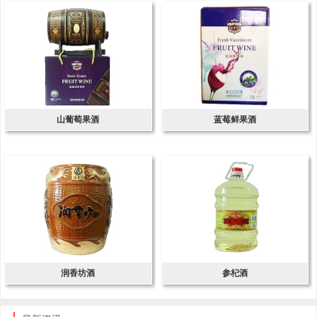
山葡萄果酒
蓝莓鲜果酒
润香坊酒
参杞酒