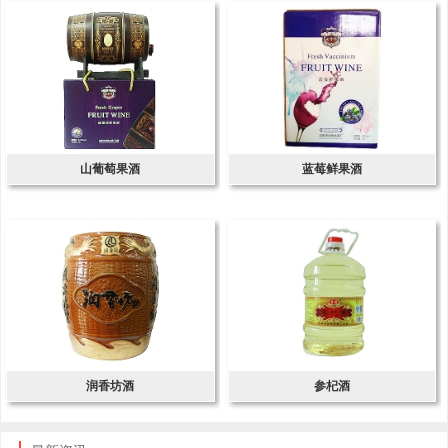
山葡萄果酒
蓝莓鲜果酒
润香坊酒
参杞酒