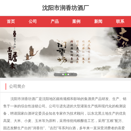
沈阳市润香坊酒厂
首页
公司
产品
案例
新闻
联系
公司简介
沈阳市润香坊酒厂是沈阳地区颇有规模和影响的集酒类产品研发、生产、销
售于一体的综合性连锁公司。公司引进先进的大型灌装生产线和现代化的检测设
备，聘请国家白酒评定委员会知名专家作为技术顾问，以东北黑土地生产的优良
高粱、大米、小麦、玉米等为原料，采用传统纯粮酿造工艺，采用"五粮"配方、
固态发酵生产出的"润香坊"、"吉烈"等系列白酒，多年来一直深受消费者的喜爱